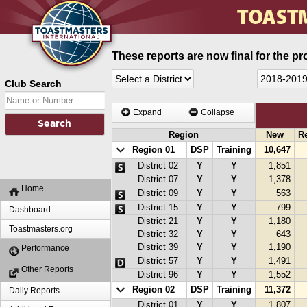
These reports are now final for the pr
Club Search
Expand
Collapse
Region
New
R
Region 01
DSP
Training
10,647
District 02
Y
Y
1,851
District 07
Y
Y
1,378
Home
District 09
Y
Y
563
District 15
Y
Y
799
Dashboard
District 21
Y
Y
1,180
Toastmasters.org
District 32
Y
Y
643
District 39
Y
Y
1,190
Performance
District 57
Y
Y
1,491
Other Reports
District 96
Y
Y
1,552
Region 02
DSP
Training
11,372
Daily Reports
District 01
Y
Y
1,807