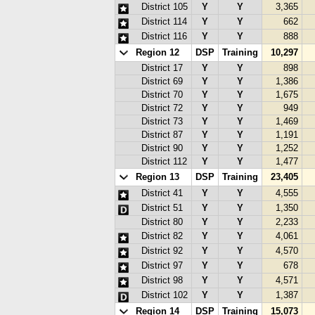
District 105
Y
Y
3,365
District 114
Y
Y
662
District 116
Y
Y
888
Region 12
DSP
Training
10,297
District 17
Y
Y
898
District 69
Y
Y
1,386
District 70
Y
Y
1,675
District 72
Y
Y
949
District 73
Y
Y
1,469
District 87
Y
Y
1,191
District 90
Y
Y
1,252
District 112
Y
Y
1,477
Region 13
DSP
Training
23,405
District 41
Y
Y
4,555
District 51
Y
Y
1,350
District 80
Y
Y
2,233
District 82
Y
Y
4,061
District 92
Y
Y
4,570
District 97
Y
Y
678
District 98
Y
Y
4,571
District 102
Y
Y
1,387
Region 14
DSP
Training
15,073