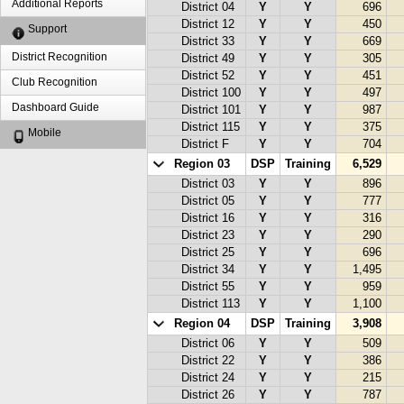
Additional Reports
District 04
Y
Y
696
District 12
Y
Y
450
Support
District 33
Y
Y
669
District Recognition
District 49
Y
Y
305
District 52
Y
Y
451
Club Recognition
District 100
Y
Y
497
Dashboard Guide
District 101
Y
Y
987
District 115
Y
Y
375
Mobile
District F
Y
Y
704
Region 03
DSP
Training
6,529
District 03
Y
Y
896
District 05
Y
Y
777
District 16
Y
Y
316
District 23
Y
Y
290
District 25
Y
Y
696
District 34
Y
Y
1,495
District 55
Y
Y
959
District 113
Y
Y
1,100
Region 04
DSP
Training
3,908
District 06
Y
Y
509
District 22
Y
Y
386
District 24
Y
Y
215
District 26
Y
Y
787