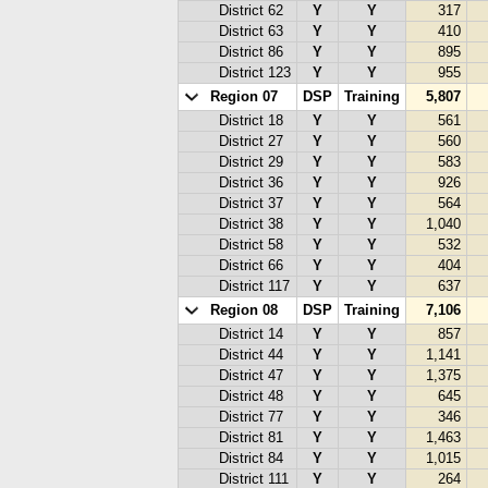
District 62
Y
Y
317
District 63
Y
Y
410
District 86
Y
Y
895
District 123
Y
Y
955
Region 07
DSP
Training
5,807
District 18
Y
Y
561
District 27
Y
Y
560
District 29
Y
Y
583
District 36
Y
Y
926
District 37
Y
Y
564
District 38
Y
Y
1,040
District 58
Y
Y
532
District 66
Y
Y
404
District 117
Y
Y
637
Region 08
DSP
Training
7,106
District 14
Y
Y
857
District 44
Y
Y
1,141
District 47
Y
Y
1,375
District 48
Y
Y
645
District 77
Y
Y
346
District 81
Y
Y
1,463
District 84
Y
Y
1,015
District 111
Y
Y
264