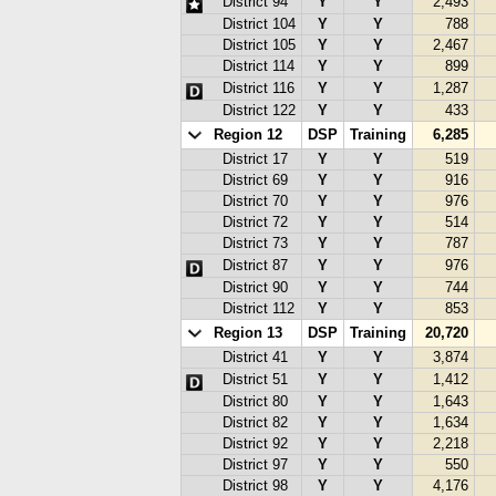
District 94
Y
Y
2,493
District 104
Y
Y
788
District 105
Y
Y
2,467
District 114
Y
Y
899
District 116
Y
Y
1,287
District 122
Y
Y
433
Region 12
DSP
Training
6,285
District 17
Y
Y
519
District 69
Y
Y
916
District 70
Y
Y
976
District 72
Y
Y
514
District 73
Y
Y
787
District 87
Y
Y
976
District 90
Y
Y
744
District 112
Y
Y
853
Region 13
DSP
Training
20,720
District 41
Y
Y
3,874
District 51
Y
Y
1,412
District 80
Y
Y
1,643
District 82
Y
Y
1,634
District 92
Y
Y
2,218
District 97
Y
Y
550
District 98
Y
Y
4,176