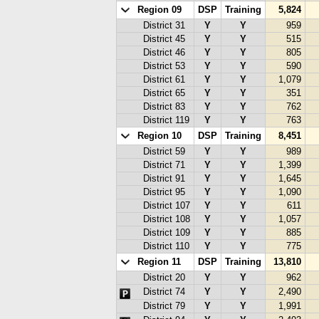
Region 09
DSP
Training
5,824
District 31
Y
Y
959
District 45
Y
Y
515
District 46
Y
Y
805
District 53
Y
Y
590
District 61
Y
Y
1,079
District 65
Y
Y
351
District 83
Y
Y
762
District 119
Y
Y
763
Region 10
DSP
Training
8,451
District 59
Y
Y
989
District 71
Y
Y
1,399
District 91
Y
Y
1,645
District 95
Y
Y
1,090
District 107
Y
Y
611
District 108
Y
Y
1,057
District 109
Y
Y
885
District 110
Y
Y
775
Region 11
DSP
Training
13,810
District 20
Y
Y
962
District 74
Y
Y
2,490
District 79
Y
Y
1,991