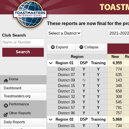
These reports are now final for the pr
Club Search
Expand
Collapse
Region
New
R
Region 01
DSP
Training
4,959
District 02
Y
Y
774
District 07
Y
Y
635
Home
District 09
N
Y
143
District 15
Y
Y
348
Dashboard
District 21
Y
Y
658
Toastmasters.org
District 32
Y
Y
308
District 39
Y
Y
545
Performance
District 57
Y
Y
791
Other Reports
District 96
Y
Y
757
Region 02
DSP
Training
5,868
Daily Reports
District 01
Y
Y
734