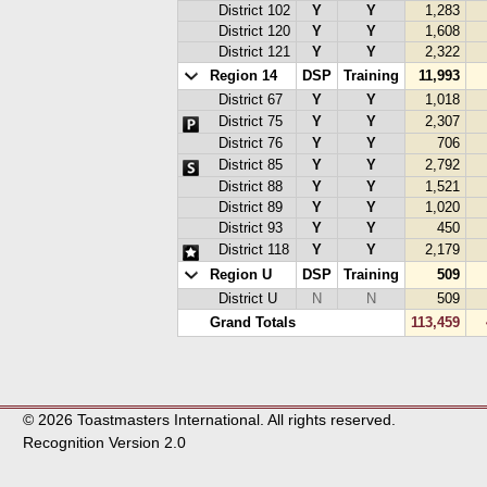
District 102
Y
Y
1,283
District 120
Y
Y
1,608
District 121
Y
Y
2,322
Region 14
DSP
Training
11,993
District 67
Y
Y
1,018
District 75
Y
Y
2,307
District 76
Y
Y
706
District 85
Y
Y
2,792
District 88
Y
Y
1,521
District 89
Y
Y
1,020
District 93
Y
Y
450
District 118
Y
Y
2,179
Region U
DSP
Training
509
District U
N
N
509
Grand Totals
113,459
© 2026 Toastmasters International. All rights reserved.
Recognition Version 2.0