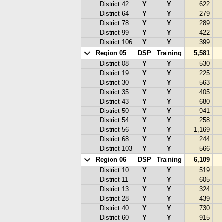
District 42
Y
Y
622
District 64
Y
Y
279
District 78
Y
Y
289
District 99
Y
Y
422
District 106
Y
Y
399
Region 05
DSP
Training
5,581
District 08
Y
Y
530
District 19
Y
Y
225
District 30
Y
Y
563
District 35
Y
Y
405
District 43
Y
Y
680
District 50
Y
Y
941
District 54
Y
Y
258
District 56
Y
Y
1,169
District 68
Y
Y
244
District 103
Y
Y
566
Region 06
DSP
Training
6,109
District 10
Y
Y
519
District 11
Y
Y
605
District 13
Y
Y
324
District 28
Y
Y
439
District 40
Y
Y
730
District 60
Y
Y
915